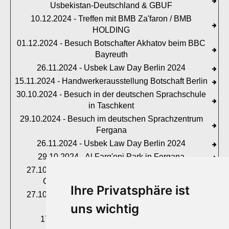
Usbekistan-Deutschland & GBUF
10.12.2024 - Treffen mit BMB Za'faron / BMB
HOLDING
01.12.2024 - Besuch Botschafter Akhatov beim BBC
Bayreuth
26.11.2024 - Usbek Law Day Berlin 2024
15.11.2024 - Handwerkerausstellung Botschaft Berlin
30.10.2024 - Besuch in der deutschen Sprachschule
in Taschkent
29.10.2024 - Besuch im deutschen Sprachzentrum
Fergana
26.11.2024 - Usbek Law Day Berlin 2024
29.10.2024 - Al Farg'oni Park in Fergana
27.10.2024 - Parlamentswahlen in Usbekistan:
Offizieller Wahlbeobachter in Fergana
Ihre Privatsphäre ist
27.10.2024 - Parlamentswahlen in Usbekistan:
Ankunft in Fergana
uns wichtig
17.10.2024 - Ernennung zum offiziellen