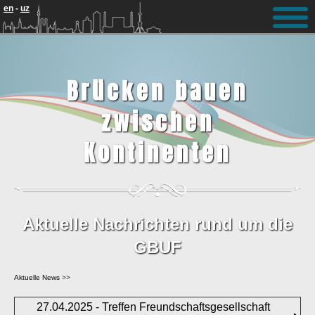
Update cookies preferences
en
-
uz
Brücken bauen
zwischen
Kontinenten
Aktuelle Nachrichten rund um die
GBUF
Aktuelle News
>>
27.04.2025 - Treffen Freundschaftsgesellschaft