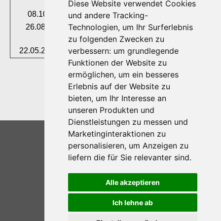
Wahlbeobachter
Diese Website verwendet Cookies
08.10.2024 - Besuch in der Botschaft in Berlin
und andere Tracking-
Technologien, um Ihr Surferlebnis
26.08.2024 - 30.08.2024 - Besuch beim "Sharq
Taronalari" in Samarkand
zu folgenden Zwecken zu
verbessern:
um grundlegende
22.05.2024 - Usbekischer Kulturabend in Bayreuth
Funktionen der Website zu
ermöglichen
,
um ein besseres
Erlebnis auf der Website zu
bieten
,
um Ihr Interesse an
unseren Produkten und
Dienstleistungen zu messen und
2025 © GBUF
Marketinginteraktionen zu
Home
personalisieren
,
um Anzeigen zu
liefern die für Sie relevanter sind
.
Kontakt
Alle akzeptieren
Impressum
Ich lehne ab
Datenschutz