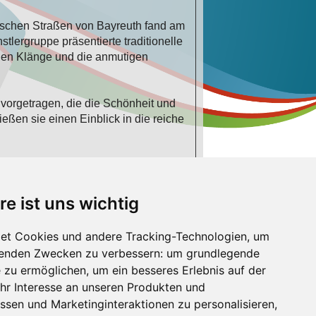
ischen Straßen von Bayreuth fand am
tlergruppe präsentierte traditionelle
schen Klänge und die anmutigen
orgetragen, die die Schönheit und
eßen sie einen Einblick in die reiche
unter auch einige, die selbst
 Kulturen zusammenkamen, um die
re ist uns wichtig
ekische Kooperation mit viel stolz und
et Cookies und andere Tracking-Technologien, um
 und Beziehungen gestärkt werden.
lgenden Zwecken zu verbessern:
um grundlegende
e zu ermöglichen
,
um ein besseres Erlebnis auf der
ialogs geleistet zu haben und arbeite
hr Interesse an unseren Produkten und
n. Vielen Dank an die usbekische
ssen und Marketinginteraktionen zu personalisieren
,