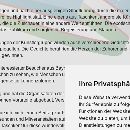
ngen und nach einer ausgiebigen Stadtführung durch die maler
elles Highlight statt. Eine eigens aus Taschkent angereiste Küns
e, die die Zuschauer in eine andere Welt entführten. Die exoti
das Publikum und sorgten für Begeisterung und Staunen.
ngen der Künstlergruppe wurden auch verschiedene Gedichte v
spiegelten. Die Gedichte berührten die Herzen der Zuhörer und li
s gewinnen.
nteressierter Besucher aus Bayreuth und Umgebung besucht, dar
chön zu sehen, wie Menschen unterschiedlicher Herkunft und
 gegenseitig kennenzulernen.
Ihre Privatsphä
lg und hat die Organisatoren der Gesellschaft für Bayerisch Usb
Diese Website verwend
können Vorurteile abgebaut, Verständnis und Respekt gefördert
Ihr Surferlebnis zu fo
Funktionen der Websit
eue ich mich, einen Beitrag zur Förderung des interkulturellen D
Website zu bieten
,
um I
unden und Mitveranstaltern auf zukünftige Veranstaltungen hi
Dienstleistungen zu me
 Taschkent für diese wundervolle Erfahrung!