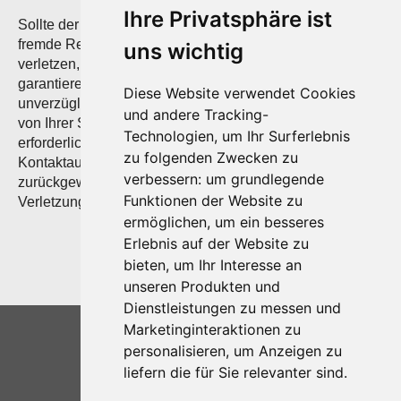
Ihre Privatsphäre ist
Sollte der Inhalt dieser Seite inkl. Unterseiten und Links
fremde Rechte Dritter oder gesetzliche Bestimmungen
uns wichtig
verletzen, informieren Sie uns ohne Kostennote. Wir
garantieren, dass zu Recht beanstandete Passagen
Diese Website verwendet Cookies
unverzüglich entfernt oder geändert werden, ohne dass
und andere Tracking-
von Ihrer Seite die Einschaltung eines Rechtsbeistandes
Technologien, um Ihr Surferlebnis
erforderlich ist. Dennoch von Ihnen ohne vorherige
zu folgenden Zwecken zu
Kontaktaufnahme ausgelöste Kosten werden
verbessern:
um grundlegende
zurückgewiesen und gegebenenfalls Gegenklage wegen
Funktionen der Website zu
Verletzung vorgenannter Bestimmungen eingereicht.
ermöglichen
,
um ein besseres
Erlebnis auf der Website zu
bieten
,
um Ihr Interesse an
unseren Produkten und
Dienstleistungen zu messen und
2025 © GBUF
Marketinginteraktionen zu
Home
personalisieren
,
um Anzeigen zu
liefern die für Sie relevanter sind
.
Kontakt