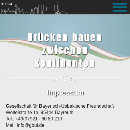
Update cookies preferences
en
-
uz
Brücken bauen
zwischen
Kontinenten
Impressum
G
esellschaft für
B
ayerisch-
U
sbekische
F
reundschaft
Wölfelstraße 1a, 95444 Bayreuth
Tel.: +49(0) 921 - 60 80 210
Mail: info@gbuf.de