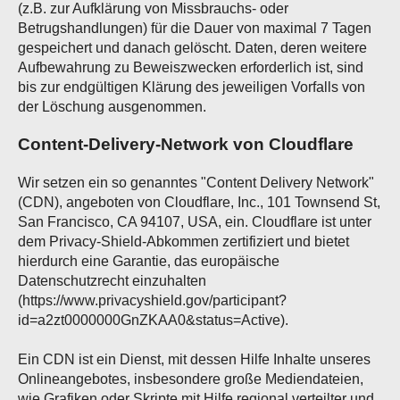
(z.B. zur Aufklärung von Missbrauchs- oder
Betrugshandlungen) für die Dauer von maximal 7 Tagen
gespeichert und danach gelöscht. Daten, deren weitere
Aufbewahrung zu Beweiszwecken erforderlich ist, sind
bis zur endgültigen Klärung des jeweiligen Vorfalls von
der Löschung ausgenommen.
Content-Delivery-Network von Cloudflare
Wir setzen ein so genanntes "Content Delivery Network"
(CDN), angeboten von Cloudflare, Inc., 101 Townsend St,
San Francisco, CA 94107, USA, ein. Cloudflare ist unter
dem Privacy-Shield-Abkommen zertifiziert und bietet
hierdurch eine Garantie, das europäische
Datenschutzrecht einzuhalten
(https://www.privacyshield.gov/participant?
id=a2zt0000000GnZKAA0&status=Active).
Ein CDN ist ein Dienst, mit dessen Hilfe Inhalte unseres
Onlineangebotes, insbesondere große Mediendateien,
wie Grafiken oder Skripte mit Hilfe regional verteilter und