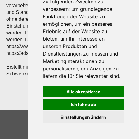
zu folgenden Zwecken zu
verarbeiteten Daten können insbesondere IP-Adressen
verbessern:
um grundlegende
und Standortdaten der Nutzer gehören, die jedoch nicht
Funktionen der Website zu
ohne deren Einwilligung (im Regelfall im Rahmen der
ermöglichen
,
um ein besseres
Einstellungen ihrer Mobilgeräte vollzogen), erhoben
Erlebnis auf der Website zu
werden. Die Daten können in den USA verarbeitet
bieten
,
um Ihr Interesse an
werden. Datenschutzerklärung:
unseren Produkten und
https://www.google.com/policies/privacy/, Opt-Out:
Dienstleistungen zu messen und
https://adssettings.google.com/authenticated.
Marketinginteraktionen zu
Erstellt mit Datenschutz-Generator.de von RA Dr. Thomas
personalisieren
,
um Anzeigen zu
Schwenke
liefern die für Sie relevanter sind
.
Alle akzeptieren
Ich lehne ab
2025 © GBUF
Einstellungen ändern
Home
Kontakt