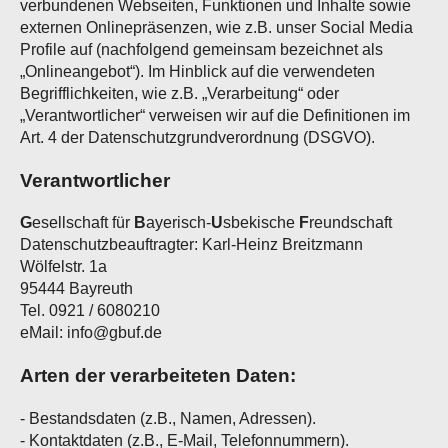
verbundenen Webseiten, Funktionen und Inhalte sowie
externen Onlinepräsenzen, wie z.B. unser Social Media
Profile auf (nachfolgend gemeinsam bezeichnet als
„Onlineangebot“). Im Hinblick auf die verwendeten
Begrifflichkeiten, wie z.B. „Verarbeitung“ oder
„Verantwortlicher“ verweisen wir auf die Definitionen im
Art. 4 der Datenschutzgrundverordnung (DSGVO).
Verantwortlicher
G
esellschaft für
B
ayerisch-
U
sbekische
F
reundschaft
Datenschutzbeauftragter: Karl-Heinz Breitzmann
Wölfelstr. 1a
95444 Bayreuth
Tel. 0921 / 6080210
eMail: info@gbuf.de
Arten der verarbeiteten Daten:
- Bestandsdaten (z.B., Namen, Adressen).
- Kontaktdaten (z.B., E-Mail, Telefonnummern).