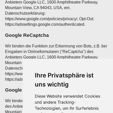
Anbieters Google LLC, 1600 Amphitheatre Parkway,
Mountain View, CA 94043, USA, ein.
Datenschutzerklärung:
https://www.google.com/policies/privacy/, Opt-Out:
https://adssettings.google.com/authenticated.
Google ReCaptcha
Wir binden die Funktion zur Erkennung von Bots, z.B. bei
Eingaben in Onlineformularen ("ReCaptcha") des
Anbieters Google LLC, 1600 Amphitheatre Parkway,
Mountain View, CA 94043, USA, ein.
Datenschutzerklärung:
https://www.google.com/policies/privacy/, Opt-Out:
Ihre Privatsphäre ist
https://adssettings.google.com/authenticated.
uns wichtig
Google Maps
Diese Website verwendet Cookies
Wir binden die Landkarten des Dienstes “Google Maps”
und andere Tracking-
des Anbieters Google LLC, 1600 Amphitheatre Parkway,
Technologien, um Ihr Surferlebnis
Mountain View, CA 94043, USA, ein. Zu den